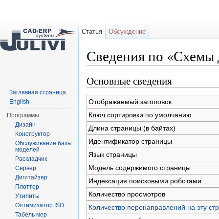
Статья
Обсуждение
Сведения по «Схемы
Перейти к:
навигация
,
поиск
Основные сведения
Заглавная страница
Отображаемый заголовок
English
Ключ сортировки по умолчанию
Программы
Дизайн
Длина страницы (в байтах)
Конструктор
Идентификатор страницы
Обслуживание базы
моделей
Язык страницы
Раскладчик
Модель содержимого страницы
Сервер
Дигитайзер
Индексация поисковыми роботами
Плоттер
Количество просмотров
Утилиты
Оптимизатор ISO
Количество перенаправлений на эту ст
Табель мер