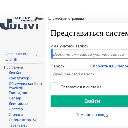
Служебная страница
Представиться систе
Перейти к:
навигация
,
поиск
Имя учётной записи
Заглавная страница
English
Пароль
Сбросить ваш паро
Программы
Дизайн
Конструктор
Обслуживание базы
Оставаться в системе
моделей
Раскладчик
Сервер
Дигитайзер
Плоттер
Помощь по входу
Утилиты
Оптимизатор ISO
Табель мер