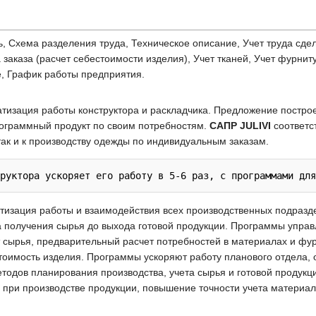
ь, Схема разделения труда, Техническое описание, Учет труда сд
заказа (расчет себестоимости изделия), Учет тканей, Учет фурнит
, График работы предприятия.
тизация работы конструктора и раскладчика. Предложение постр
ограммный продукт по своим потребностям.
САПР JULIVI
соответс
ак и к производству одежды по индивидуальным заказам.
тизация работы и взаимодействия всех производственных подраз
та получения сырья до выхода готовой продукции. Программы упр
т сырья, предварительный расчет потребностей в материалах и фу
оимость изделия. Программы ускоряют работу планового отдела, о
тодов планирования производства, учета сырья и готовой продукц
при производстве продукции, повышение точности учета материаль