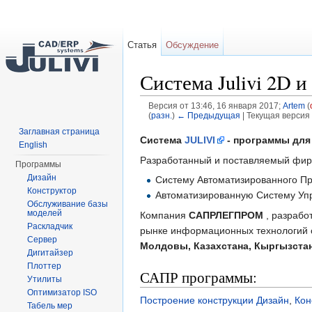
Статья
Обсуждение
Система Julivi 2D
Версия от 13:46, 16 января 2017;
Artem
(
(
разн.
)
← Предыдущая
| Текущая версия 
Перейти к:
навигация
,
поиск
Заглавная страница
Система
JULIVI
- программы для
English
Разработанный и поставляемый ф
Программы
Дизайн
Систему Автоматизированного Пр
Конструктор
Автоматизированную Систему Упр
Обслуживание базы
моделей
Компания
САПРЛЕГПРОМ
, разрабо
Раскладчик
рынке информационных технологий с
Сервер
Молдовы, Казахстана, Кыргызста
Дигитайзер
Плоттер
САПР программы:
Утилиты
Оптимизатор ISO
Построение конструкции Дизайн
,
Кон
Табель мер