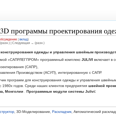
 и 3D программы проектирования од
обсуждение
|
вклад
)
(разн.) | Следующая → (разн.)
 конструирования одежды и управления швейным производс
ирмой «САПРЛЕГПРОМ» программный комплекс
JULIVI
включает в с
оектирования (САПР),
авления Производством (АСУП), интегрированную с САПР.
тчик программ для конструирования одежды и управления швейным
 1980х годов. Среди наших клиентов предприятия
швейной промы
на, Монголии
.
Программные модули системы Julivi:
структор
, 3D-Моделирование,
Раскладчик
, Автоматический расклад