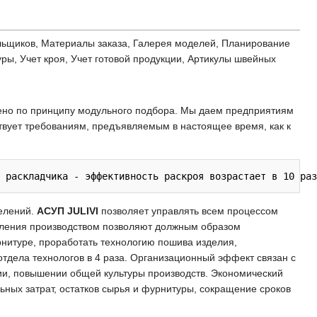
ельщиков, Материалы заказа, Галерея моделей, Планирование
уры, Учет кроя, Учет готовой продукции, Артикулы швейных
оено по принципу модульного подбора. Мы даем предприятиям
твует требованиям, предъявляемым в настоящее время, как к
делений.
АСУП JULIVI
позволяет управлять всем процессом
авления производством позволяют должным образом
рнитуре, проработать технологию пошива изделия,
тдела технологов в 4 раза. Организационный эффект связан с
ии, повышении общей культуры производств. Экономический
ных затрат, остатков сырья и фурнитуры, сокращение сроков