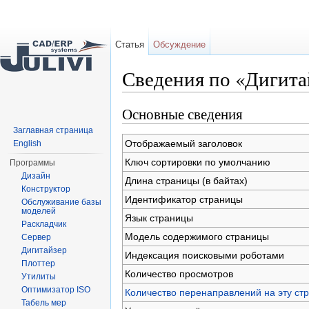
Статья
Обсуждение
Сведения по «Дигита
Перейти к:
навигация
,
поиск
Основные сведения
Заглавная страница
Отображаемый заголовок
English
Ключ сортировки по умолчанию
Программы
Дизайн
Длина страницы (в байтах)
Конструктор
Идентификатор страницы
Обслуживание базы
моделей
Язык страницы
Раскладчик
Модель содержимого страницы
Сервер
Дигитайзер
Индексация поисковыми роботами
Плоттер
Количество просмотров
Утилиты
Оптимизатор ISO
Количество перенаправлений на эту ст
Табель мер